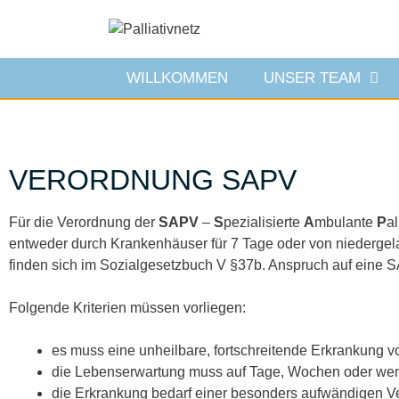
WILLKOMMEN
UNSER TEAM
VERORDNUNG SAPV
Für die Verordnung der
SAPV
–
S
pezialisierte
A
mbulante
P
al
entweder durch Krankenhäuser für 7 Tage oder von niedergel
finden sich im Sozialgesetzbuch V §37b. Anspruch auf eine SA
Folgende Kriterien müssen vorliegen:
es muss eine unheilbare, fortschreitende Erkrankung v
die Lebenserwartung muss auf Tage, Wochen oder weni
die Erkrankung bedarf einer besonders aufwändigen Ve